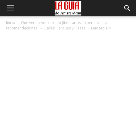
Inicio
Que ver en Amsterdam [itinerarios, experiencias y
recomendaciones]
Calles, Parques y Plazas
Leidseplein