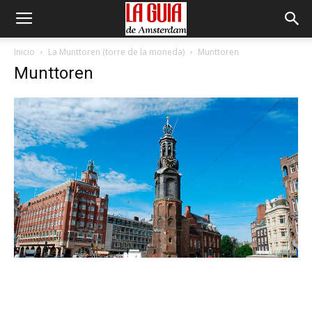
Inicio
La Munttoren (torre de la moneda)
Munttoren
Munttoren