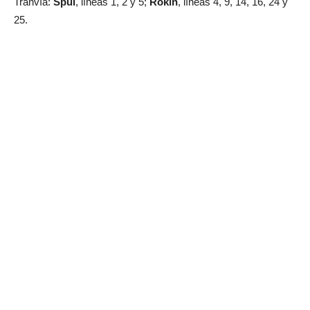
Tranvía:
Spui
, líneas 1, 2 y 5;
Rokin
, líneas 4, 9, 14, 16, 24 y
25.