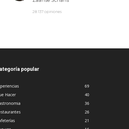
ategoría popular
periencias
69
ue Hacer
40
astronomia
36
estaurantes
26
feterías
21