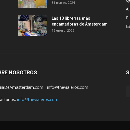
Q
31 marzo, 2024
A
R
Las 10 librerías más
encantadoras de Ámsterdam
B
15 enero, 2025
BRE NOSOTROS
S
iaDeAmasterdam.com - info@theviajeros.com
áctanos:
info@theviajeros.com