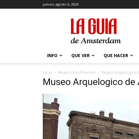
jueves, agosto 6, 2026
La
Guía
de
Amsterdam
INFO
QUE VER
QUE HACER
Inicio
Museo Allard Pierson
Museo Arquelogico 
Museo Arquelogico de