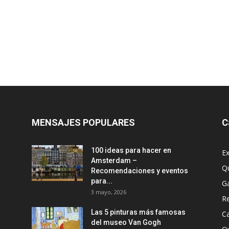
MENSAJES POPULARES
C
100 ideas para hacer en
Ex
Amsterdam –
Q
Recomendaciones y eventos
para...
G
3 mayo, 2026
R
Las 5 pinturas más famosas
Ca
del museo Van Gogh