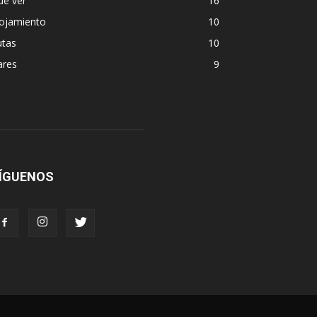
ue ver
16
lojamiento
10
utas
10
ares
9
ÍGUENOS