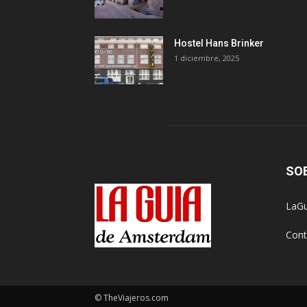
Hostel Hans Brinker
1 diciembre, 2025
SO
LaGu
Cont
© TheViajeros.com