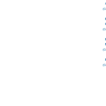
(
(
(
(