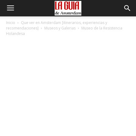
Inicio
Que ver en Amsterdam [itinerarios, experiencias y
recomendaciones]
Museos y Galerias
Museo de la Resistencia
Holandesa