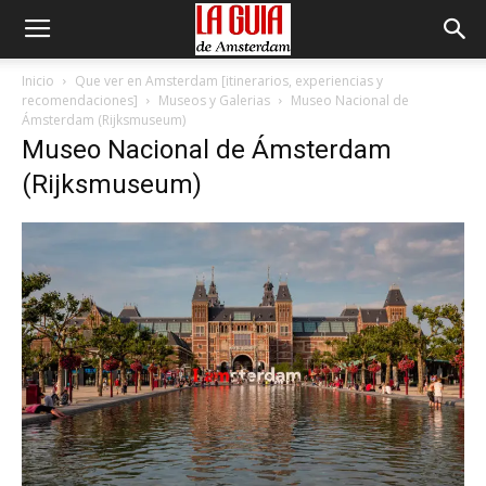
Inicio
Que ver en Amsterdam [itinerarios, experiencias y
recomendaciones]
Museos y Galerias
Museo Nacional de
Ámsterdam (Rijksmuseum)
Museo Nacional de Ámsterdam
(Rijksmuseum)