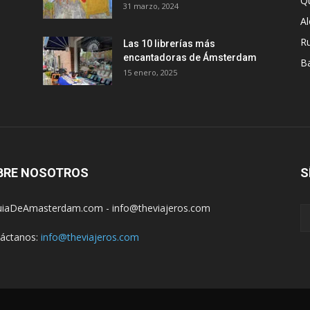
Q
31 marzo, 2024
A
R
Las 10 librerías más
encantadoras de Ámsterdam
B
15 enero, 2025
BRE NOSOTROS
S
iaDeAmasterdam.com - info@theviajeros.com
áctanos:
info@theviajeros.com