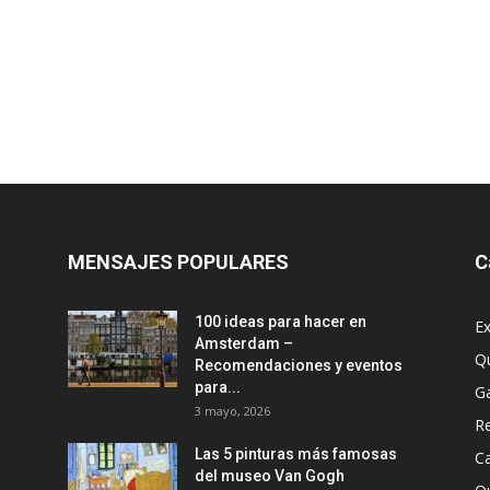
MENSAJES POPULARES
C
100 ideas para hacer en
Ex
Amsterdam –
Q
Recomendaciones y eventos
para...
G
3 mayo, 2026
R
Las 5 pinturas más famosas
Ca
del museo Van Gogh