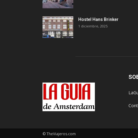
Hostel Hans Brinker
1 diciembre, 2025
SO
LaGu
Cont
© TheViajeros.com