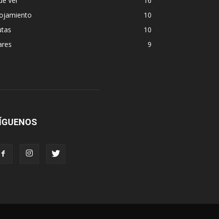
ue ver
16
lojamiento
10
utas
10
ares
9
ÍGUENOS