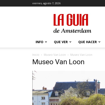
viernes, agosto 7, 2026
La
Guía
de
Amsterdam
INFO
QUE VER
QUE HACER
Inicio
Museo Van Loon
Museo Van Loon
Museo Van Loon