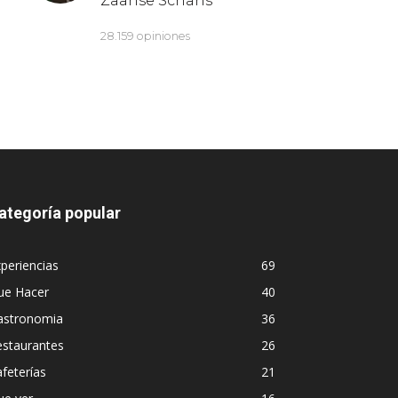
ategoría popular
periencias
69
ue Hacer
40
astronomia
36
estaurantes
26
feterías
21