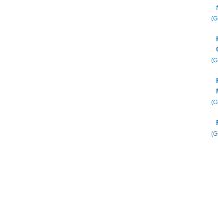
(
(
(
(