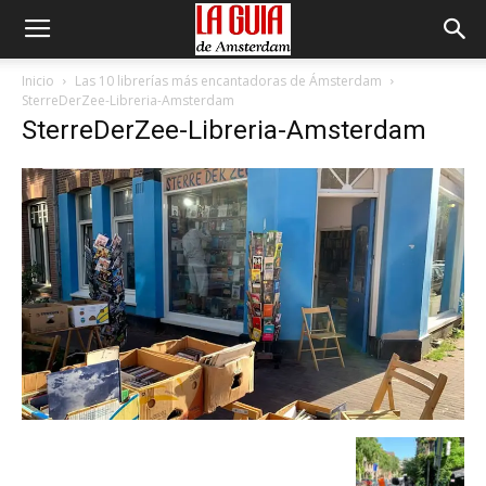
Inicio
Las 10 librerías más encantadoras de Ámsterdam
SterreDerZee-Libreria-Amsterdam
SterreDerZee-Libreria-Amsterdam