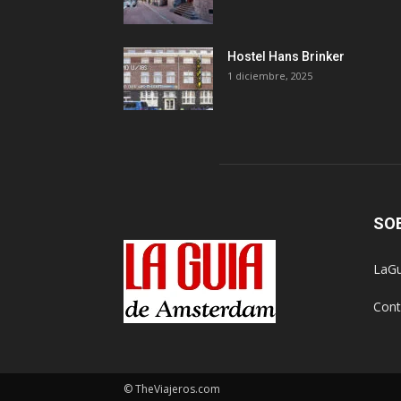
Hostel Hans Brinker
1 diciembre, 2025
SO
LaGu
Cont
© TheViajeros.com