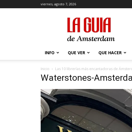
viernes, agosto 7, 2026
La
Guía
de
Amsterdam
INFO
QUE VER
QUE HACER
Inicio
Las 10 librerías más encantadoras de Ámste
Waterstones-Amsterd