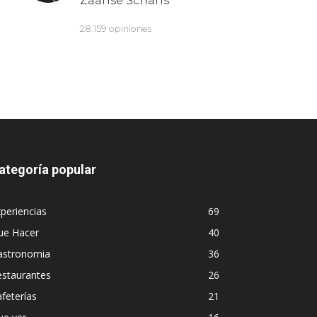
ategoría popular
periencias
69
ue Hacer
40
astronomia
36
estaurantes
26
feterías
21