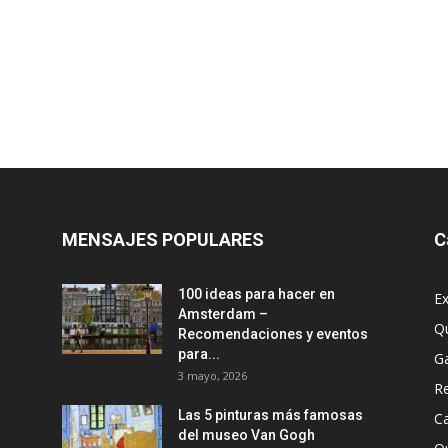
MENSAJES POPULARES
C
100 ideas para hacer en
Ex
Amsterdam –
Q
Recomendaciones y eventos
para...
G
3 mayo, 2026
R
Las 5 pinturas más famosas
Ca
del museo Van Gogh