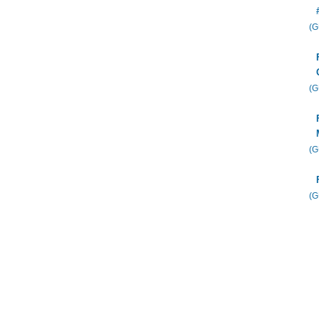
(
(
(
(