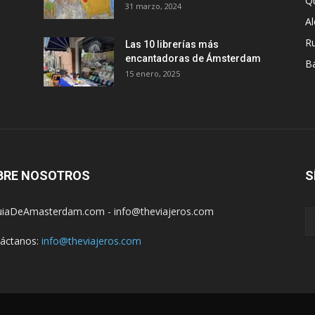
Q
31 marzo, 2024
A
R
Las 10 librerías más
encantadoras de Ámsterdam
B
15 enero, 2025
BRE NOSOTROS
S
iaDeAmasterdam.com - info@theviajeros.com
áctanos:
info@theviajeros.com