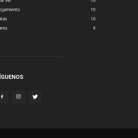
ue ver
16
lojamiento
10
utas
10
ares
9
ÍGUENOS