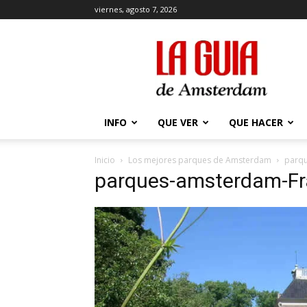
viernes, agosto 7, 2026
La
Guía
de
Amsterdam
INFO
QUE VER
QUE HACER
Inicio
Los mejores parques de Amsterdam
parq
parques-amsterdam-Fr