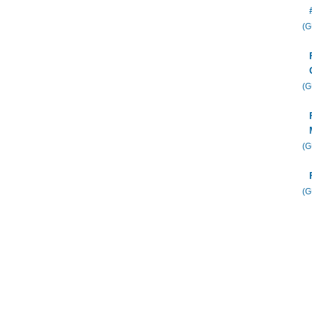
(
(
(
(