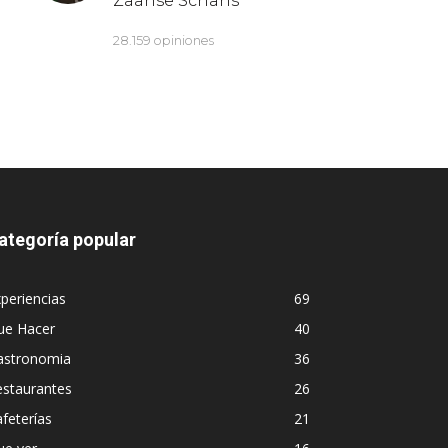
ategoría popular
periencias
69
ue Hacer
40
astronomia
36
estaurantes
26
feterías
21