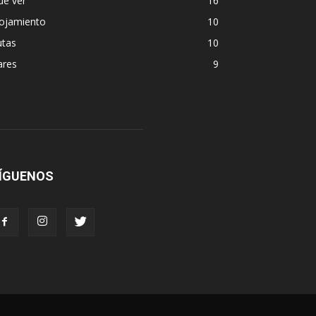
ue ver
16
lojamiento
10
utas
10
ares
9
ÍGUENOS