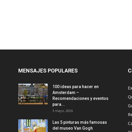
MENSAJES POPULARES
C
100 ideas para hacer en
Ex
Amsterdam –
Q
Recomendaciones y eventos
para...
G
3 mayo, 2026
R
Las 5 pinturas más famosas
Ca
del museo Van Gogh