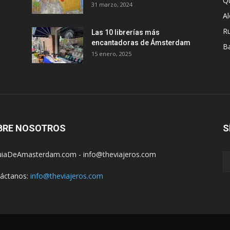
Q
31 marzo, 2024
A
R
Las 10 librerías más
encantadoras de Ámsterdam
B
15 enero, 2025
BRE NOSOTROS
S
iaDeAmasterdam.com - info@theviajeros.com
áctanos:
info@theviajeros.com