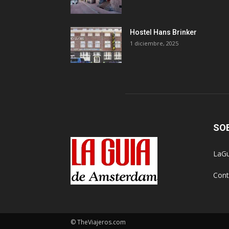
Hostel Hans Brinker
1 diciembre, 2025
SO
LaGu
Cont
© TheViajeros.com