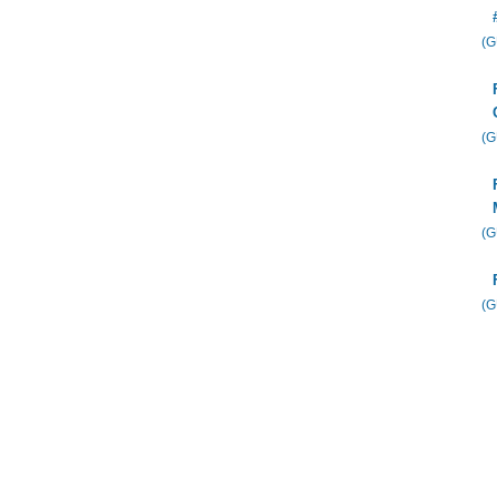
(
(
(
(