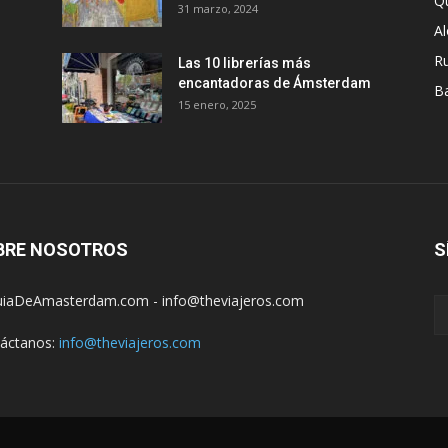
Q
31 marzo, 2024
A
R
Las 10 librerías más
encantadoras de Ámsterdam
B
15 enero, 2025
BRE NOSOTROS
S
iaDeAmasterdam.com - info@theviajeros.com
áctanos:
info@theviajeros.com