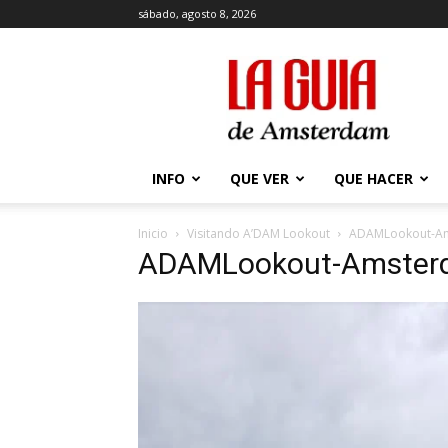
sábado, agosto 8, 2026
La
Guía
de
Amsterdam
INFO
QUE VER
QUE HACER
Inicio
Visitando A’DAM Lookout
ADAMLookout-A
ADAMLookout-Amster