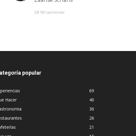
ategoría popular
periencias
69
ue Hacer
40
astronomia
36
estaurantes
26
feterías
21