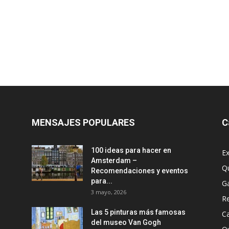
MENSAJES POPULARES
C
100 ideas para hacer en
Ex
Amsterdam –
Q
Recomendaciones y eventos
para...
G
3 mayo, 2026
R
Las 5 pinturas más famosas
Ca
del museo Van Gogh