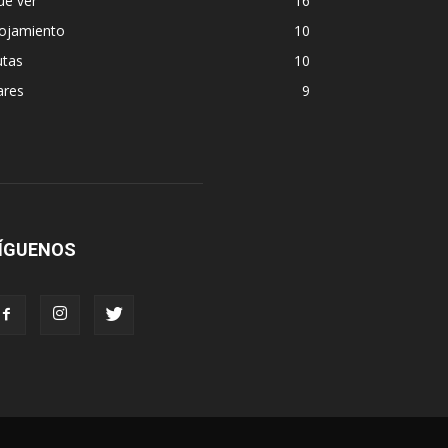
ue ver
16
lojamiento
10
utas
10
ares
9
ÍGUENOS