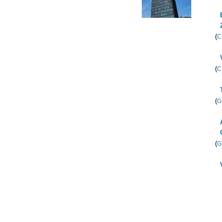
(
C
(
C
(
G
(
G