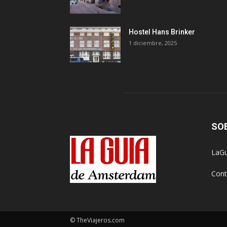
Hostel Hans Brinker
1 diciembre, 2025
SO
LaGu
Cont
© TheViajeros.com