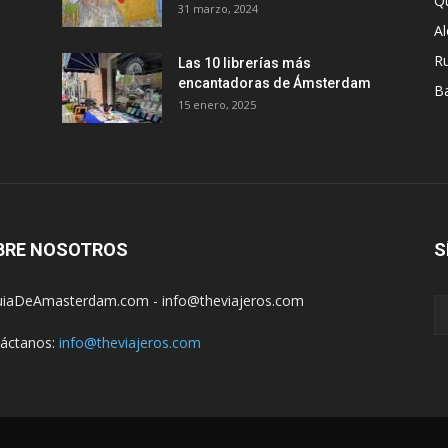
Q
31 marzo, 2024
A
R
Las 10 librerías más
encantadoras de Ámsterdam
B
15 enero, 2025
BRE NOSOTROS
S
iaDeAmasterdam.com - info@theviajeros.com
áctanos:
info@theviajeros.com