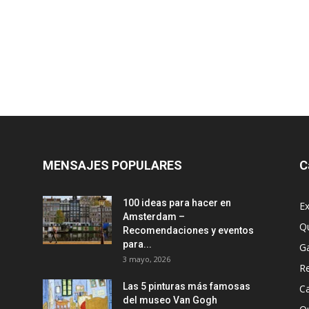
MENSAJES POPULARES
C
100 ideas para hacer en
Ex
Amsterdam –
Q
Recomendaciones y eventos
para...
G
3 mayo, 2026
R
Las 5 pinturas más famosas
Ca
del museo Van Gogh