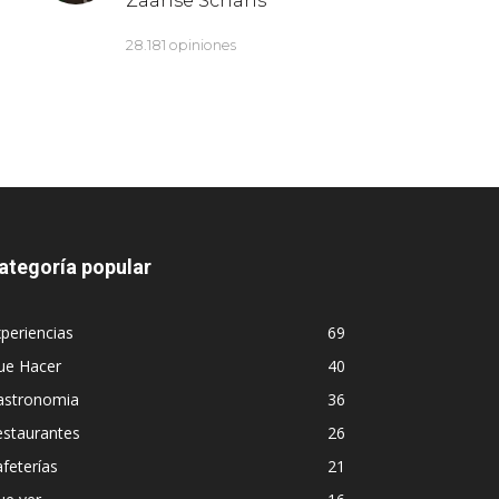
ategoría popular
periencias
69
ue Hacer
40
astronomia
36
estaurantes
26
feterías
21