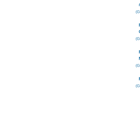
(
(
(
(