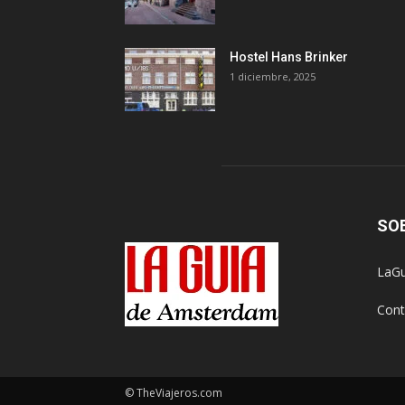
Hostel Hans Brinker
1 diciembre, 2025
SO
LaGu
Cont
© TheViajeros.com