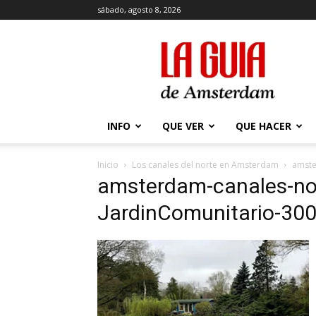
sábado, agosto 8, 2026
La
Guía
de
Amsterdam
INFO
QUE VER
QUE HACER
Inicio
Los canales del norte en Amsterdam
amste
amsterdam-canales-no
JardinComunitario-30