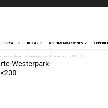
CERCA…
RUTAS
RECOMENDACIONES
EXPERIE
rdam-canales-norte-Westerpark-JardinComunitario-300x200
rte-Westerpark-
0×200