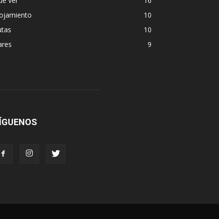
ue ver
16
lojamiento
10
utas
10
ares
9
ÍGUENOS