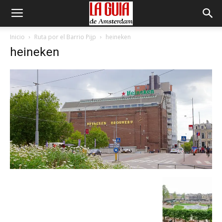
Inicio
Ruta por el Barrio Pijp
heineken
heineken