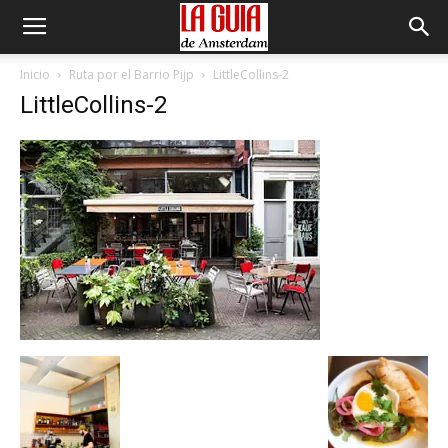
Inicio
Ruta por el Barrio Pijp
LittleCollins-2
LittleCollins-2