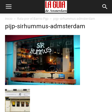
Inicio
Ruta por el Barrio Pijp
pijp-sirhummus-admsterdam
pijp-sirhummus-admsterdam