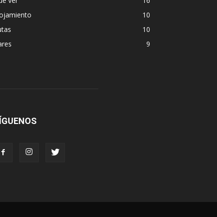
ue ver
16
lojamiento
10
utas
10
ares
9
ÍGUENOS