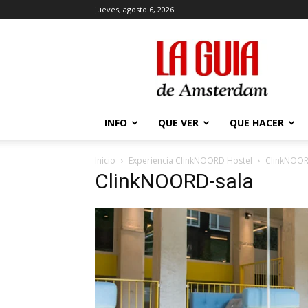
jueves, agosto 6, 2026
La
Guía
de
Amsterdam
INFO
QUE VER
QUE HACER
Inicio
Experiencia ClinkNOORD Hostel
ClinkNOOR
ClinkNOORD-sala