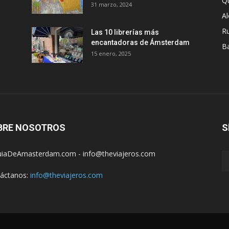
Q
31 marzo, 2024
A
R
Las 10 librerías más
encantadoras de Ámsterdam
B
15 enero, 2025
BRE NOSOTROS
S
iaDeAmasterdam.com - info@theviajeros.com
áctanos:
info@theviajeros.com