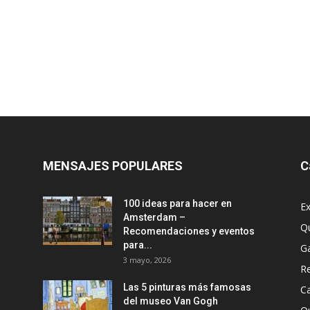
MENSAJES POPULARES
C
100 ideas para hacer en
Ex
Amsterdam –
Q
Recomendaciones y eventos
para...
G
3 mayo, 2026
R
Las 5 pinturas más famosas
Ca
del museo Van Gogh