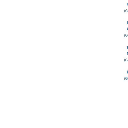
(
(
(
(