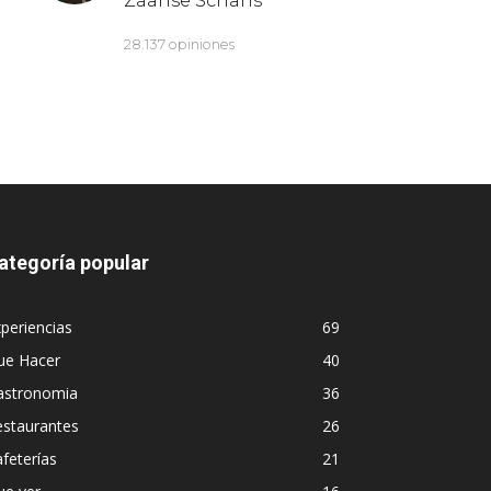
ategoría popular
periencias
69
ue Hacer
40
astronomia
36
estaurantes
26
feterías
21