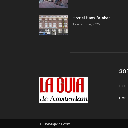
Hostel Hans Brinker
1 diciembre, 2025
SO
LaGu
Cont
© TheViajeros.com