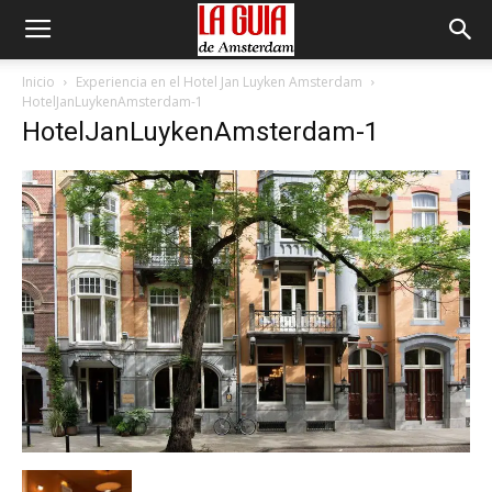
Inicio
Experiencia en el Hotel Jan Luyken Amsterdam
HotelJanLuykenAmsterdam-1
HotelJanLuykenAmsterdam-1