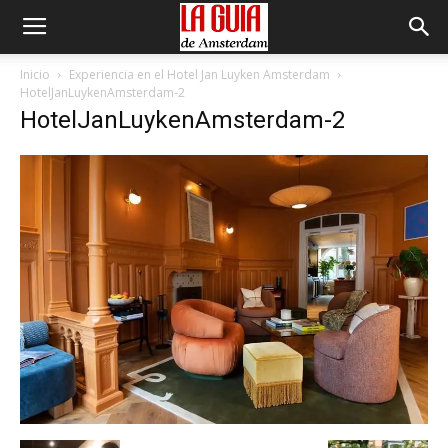
Inicio
Experiencia en el Hotel Jan Luyken Amsterdam
HotelJanLuykenAmsterdam-2
HotelJanLuykenAmsterdam-2