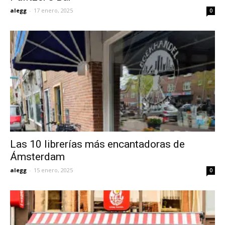
alegg
-
17 enero, 2025
0
Las 10 librerías más encantadoras de
Ámsterdam
alegg
-
15 enero, 2025
0