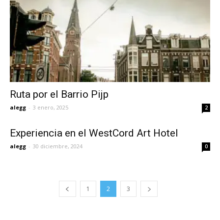
Ruta por el Barrio Pijp
alegg
-
3 enero, 2025
2
Experiencia en el WestCord Art Hotel
alegg
-
30 diciembre, 2024
0
1
2
3