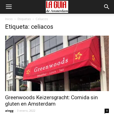
Inicio
Etiquetas
Celiacos
Etiqueta: celiacos
Greenwoods Keizersgracht: Comida sin
gluten en Amsterdam
alegg
-
3 enero, 2022
0