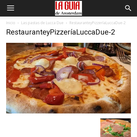
Inicio
Las pastas de Lucca Due
RestauranteyPizzeríaLuccaDue-2
RestauranteyPizzeríaLuccaDue-2