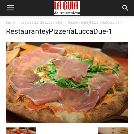
Inicio
Las pastas de Lucca Due
RestauranteyPizzeríaLuccaDue-1
RestauranteyPizzeríaLuccaDue-1