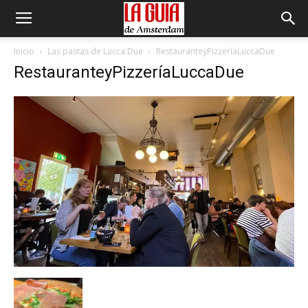
Inicio
Las pastas de Lucca Due
RestauranteyPizzeríaLuccaDue
RestauranteyPizzeríaLuccaDue