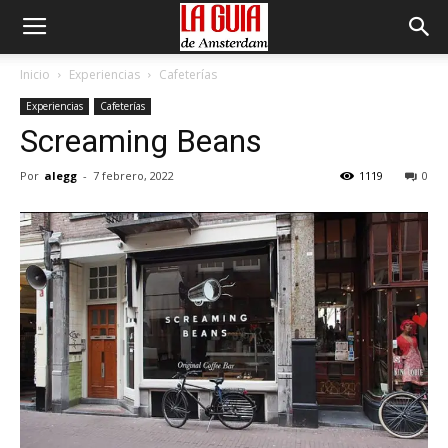
Inicio
Experiencias
Cafeterías
Experiencias
Cafeterías
Screaming Beans
Por
alegg
-
7 febrero, 2022
1119
0