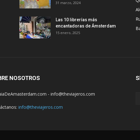
Q
31 marzo, 2024
A
R
Las 10 librerías más
encantadoras de Ámsterdam
B
15 enero, 2025
BRE NOSOTROS
S
iaDeAmasterdam.com - info@theviajeros.com
áctanos:
info@theviajeros.com