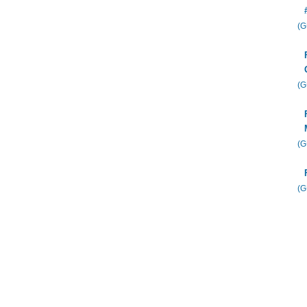
(
(
(
(