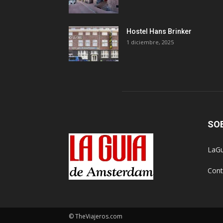
Hostel Hans Brinker
1 diciembre, 2025
SO
LaGu
Cont
© TheViajeros.com