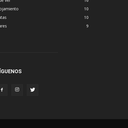
ue ver
16
lojamiento
10
utas
10
ares
9
ÍGUENOS