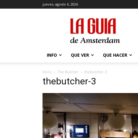
jueves, agosto 6, 2026
La
Guía
de
Amsterdam
INFO
QUE VER
QUE HACER
Inicio
The Butcher
thebutcher-3
thebutcher-3