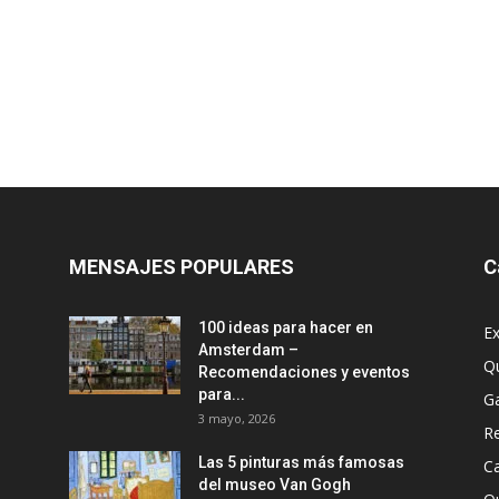
MENSAJES POPULARES
C
100 ideas para hacer en
Ex
Amsterdam –
Q
Recomendaciones y eventos
para...
G
3 mayo, 2026
R
Las 5 pinturas más famosas
Ca
del museo Van Gogh