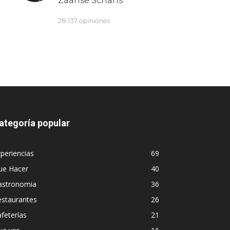
ategoría popular
periencias
69
ue Hacer
40
astronomia
36
estaurantes
26
feterías
21