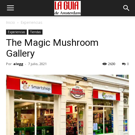
Inicio
Experiencias
Experiencias
Tiendas
The Magic Mushroom
Gallery
Por
alegg
-
7 julio, 2021
2630
0