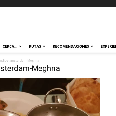
CERCA…
RUTAS
RECOMENDACIONES
EXPERIE
-indios-amsterdam-Meghna
amsterdam-Meghna