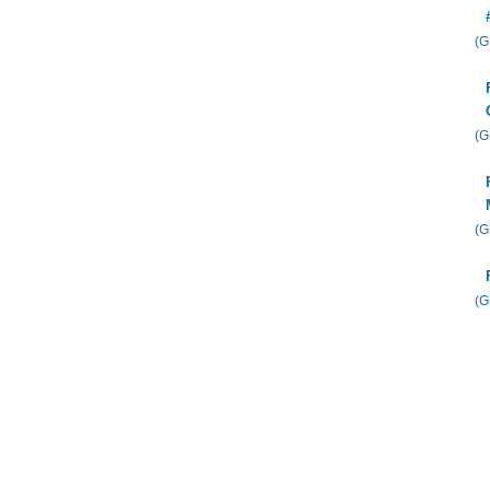
(
(
(
(