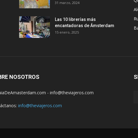
Q
31 marzo, 2024
A
R
Las 10 librerías más
encantadoras de Ámsterdam
B
15 enero, 2025
BRE NOSOTROS
S
iaDeAmasterdam.com - info@theviajeros.com
áctanos:
info@theviajeros.com