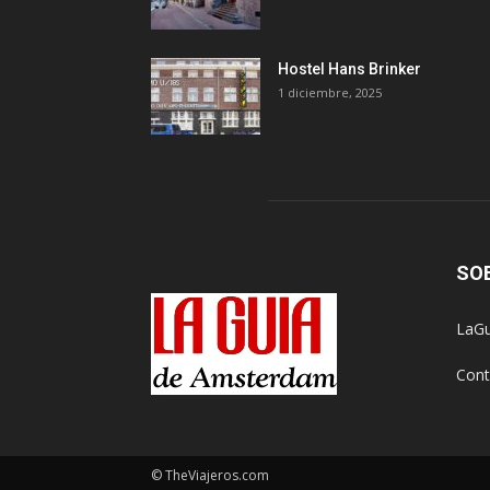
Hostel Hans Brinker
1 diciembre, 2025
SO
LaGu
Cont
© TheViajeros.com