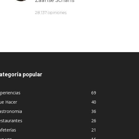
ategoría popular
periencias
69
ue Hacer
40
astronomia
36
estaurantes
26
feterías
21