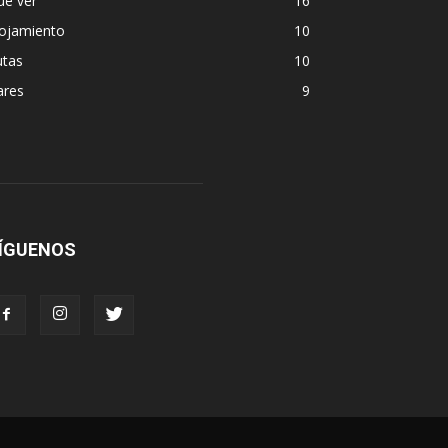
ue ver
16
lojamiento
10
utas
10
ares
9
ÍGUENOS