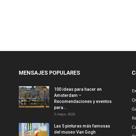
MENSAJES POPULARES
C
100 ideas para hacer en
Ex
Amsterdam –
Q
Recomendaciones y eventos
para...
G
3 mayo, 2026
R
Las 5 pinturas más famosas
Ca
del museo Van Gogh