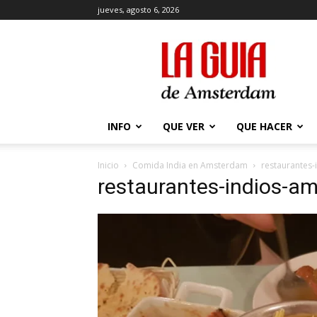
jueves, agosto 6, 2026
La
Guía
de
Amsterdam
INFO
QUE VER
QUE HACER
Inicio
Comida India en Amsterdam
restaurantes
restaurantes-indios-