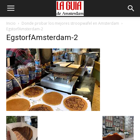
Inicio
Donde probar los mejores stroopwafel en Amsterdam
EgstorfAmsterdam-2
EgstorfAmsterdam-2