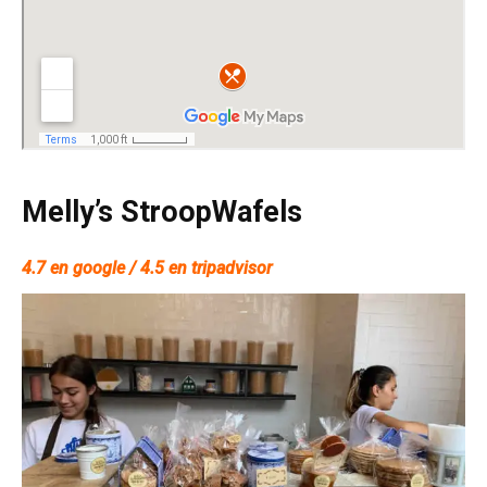
Melly’s StroopWafels
4.7 en google / 4.5 en tripadvisor