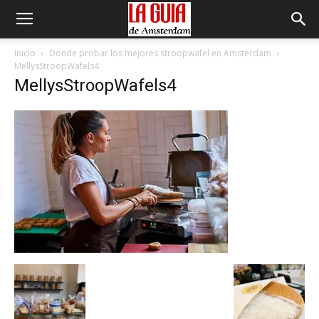
Inicio
Donde probar los mejores stroopwafel en Amsterdam
MellysStroopWafels4
MellysStroopWafels4