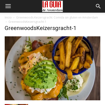
Inicio
Greenwoods Keizersgracht: Comida sin gluten en Amsterdam
GreenwoodsKeizersgracht-1
GreenwoodsKeizersgracht-1