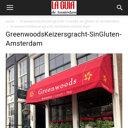
Inicio
Greenwoods Keizersgracht: Comida sin gluten en Amsterdam
GreenwoodsKeizersgracht-SinGluten-Amsterdam
GreenwoodsKeizersgracht-SinGluten-
Amsterdam