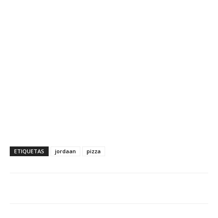
ETIQUETAS
jordaan
pizza