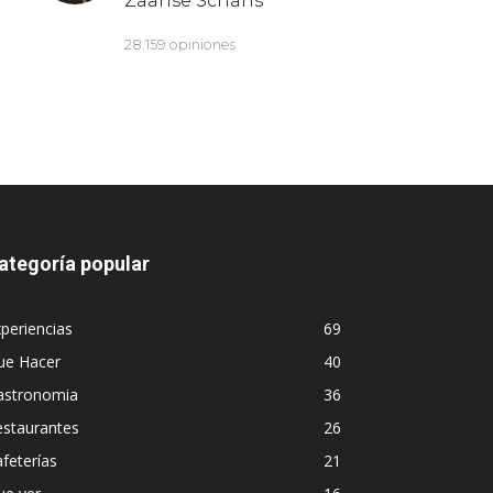
ategoría popular
periencias
69
ue Hacer
40
astronomia
36
estaurantes
26
feterías
21