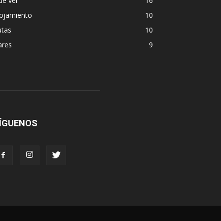
ue ver
16
lojamiento
10
utas
10
ares
9
ÍGUENOS