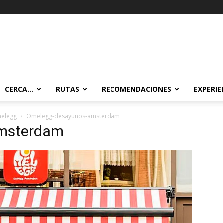
CERCA…
RUTAS
RECOMENDACIONES
EXPERIE
melegg
Omelegg-desayunos-amsterdam
msterdam