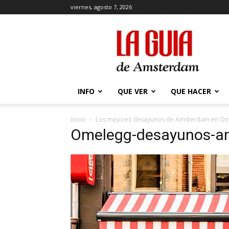
viernes, agosto 7, 2026
La
Guía
de
Amsterdam
INFO
QUE VER
QUE HACER
Inicio
Los mejores desayunos de Amsterdam en O
Omelegg-desayunos-a