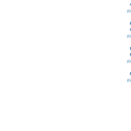
(
(
(
(