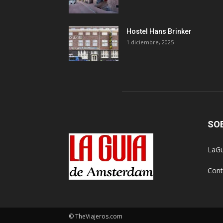
Hostel Hans Brinker
1 diciembre, 2025
SO
LaGu
Cont
© TheViajeros.com