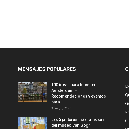
MENSAJES POPULARES
C
100 ideas para hacer en
Ex
Amsterdam –
Q
Recomendaciones y eventos
para...
G
3 mayo, 2026
R
Las 5 pinturas más famosas
Ca
del museo Van Gogh