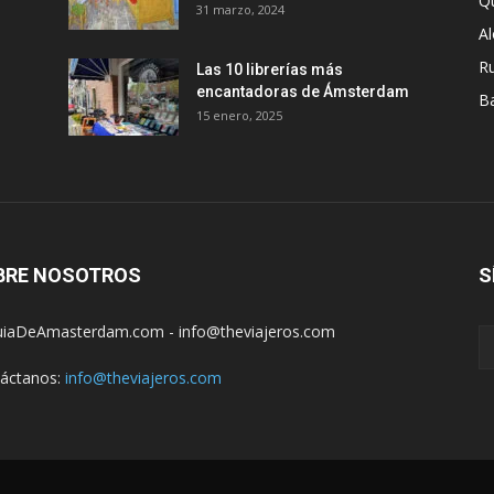
Q
31 marzo, 2024
A
R
Las 10 librerías más
encantadoras de Ámsterdam
B
15 enero, 2025
BRE NOSOTROS
S
iaDeAmasterdam.com - info@theviajeros.com
áctanos:
info@theviajeros.com