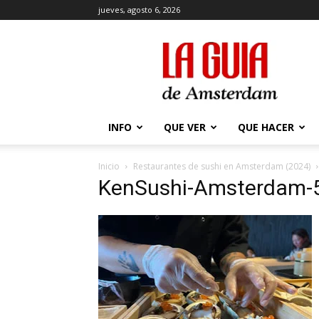
jueves, agosto 6, 2026
La
Guía
de
Amsterdam
INFO
QUE VER
QUE HACER
Inicio
Restaurantes de sushi en Amsterdam (2024)
KenSushi-Amsterdam-