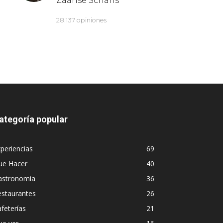
ategoría popular
periencias
69
ue Hacer
40
astronomia
36
estaurantes
26
feterías
21