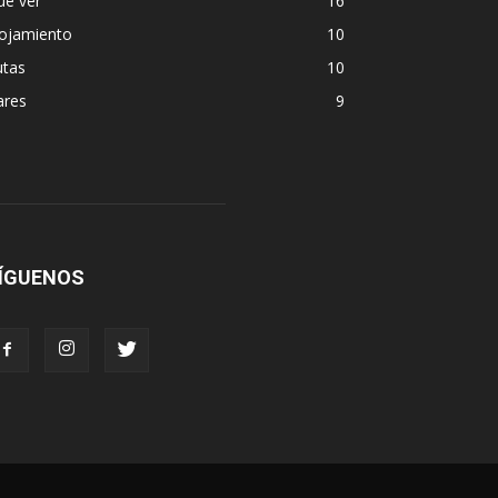
ue ver
16
lojamiento
10
utas
10
ares
9
ÍGUENOS