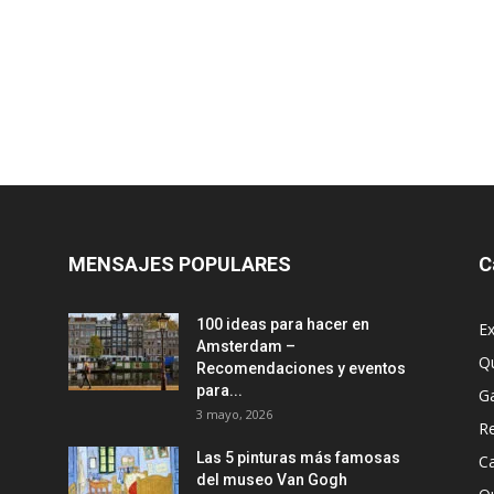
MENSAJES POPULARES
C
100 ideas para hacer en
Ex
Amsterdam –
Q
Recomendaciones y eventos
para...
G
3 mayo, 2026
R
Las 5 pinturas más famosas
Ca
del museo Van Gogh