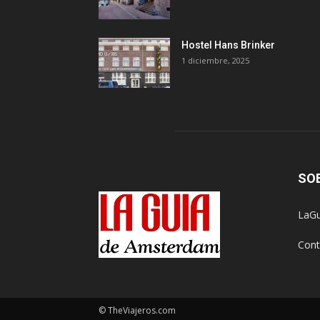
Hostel Hans Brinker
1 diciembre, 2025
SO
LaGu
Cont
© TheViajeros.com