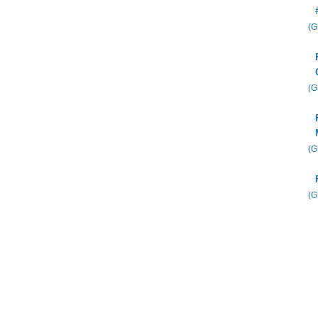
(
(
(
(