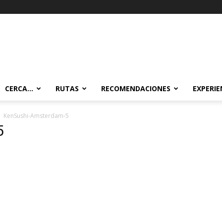
CERCA…
RUTAS
RECOMENDACIONES
EXPERIE
KenSushi-Amsterdam-5
5