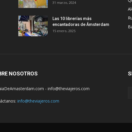
Q
31 marzo, 2024
A
R
Las 10 librerías más
encantadoras de Ámsterdam
B
15 enero, 2025
BRE NOSOTROS
S
iaDeAmasterdam.com - info@theviajeros.com
áctanos:
info@theviajeros.com