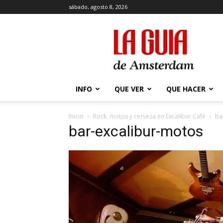
sábado, agosto 8, 2026
La
Guía
de
Amsterdam
INFO
QUE VER
QUE HACER
Inicio
Rock, motos y cerveza en Excalibur Café
ba
bar-excalibur-motos