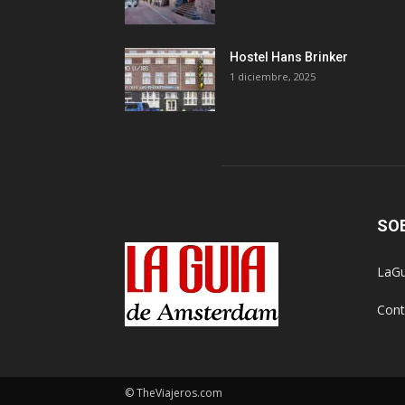
Hostel Hans Brinker
1 diciembre, 2025
SO
LaGu
Cont
© TheViajeros.com