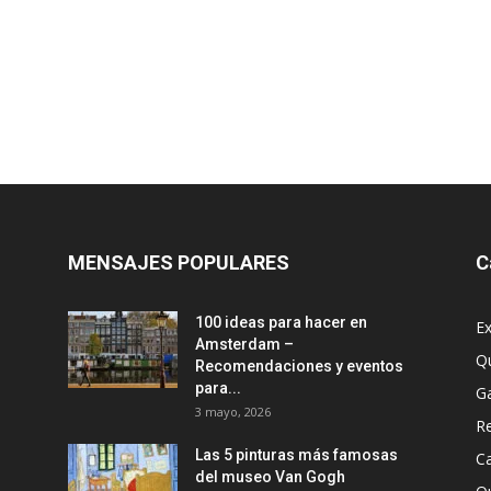
MENSAJES POPULARES
C
100 ideas para hacer en
Ex
Amsterdam –
Q
Recomendaciones y eventos
para...
G
3 mayo, 2026
R
Las 5 pinturas más famosas
Ca
del museo Van Gogh