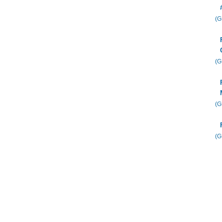
(
(
(
(