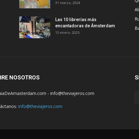
Q
31 marzo, 2024
A
R
Las 10 librerías más
encantadoras de Ámsterdam
B
15 enero, 2025
BRE NOSOTROS
S
iaDeAmasterdam.com - info@theviajeros.com
áctanos:
info@theviajeros.com