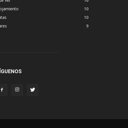
ue ver
16
lojamiento
10
utas
10
ares
9
ÍGUENOS