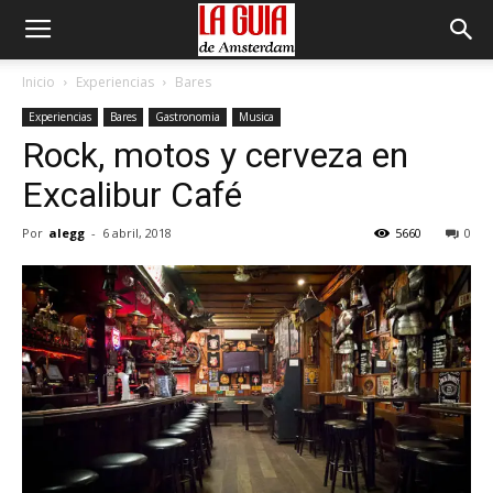
Inicio
Experiencias
Bares
Experiencias
Bares
Gastronomia
Musica
Rock, motos y cerveza en
Excalibur Café
Por
alegg
-
6 abril, 2018
5660
0