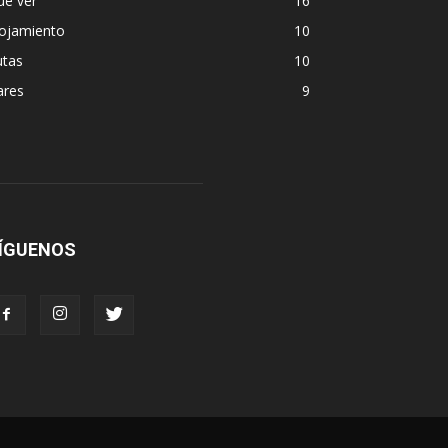
ue ver
16
lojamiento
10
utas
10
ares
9
ÍGUENOS