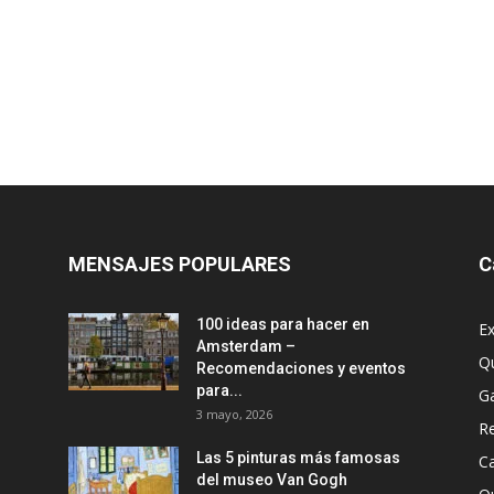
MENSAJES POPULARES
C
100 ideas para hacer en
Ex
Amsterdam –
Q
Recomendaciones y eventos
para...
G
3 mayo, 2026
R
Las 5 pinturas más famosas
Ca
del museo Van Gogh