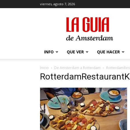
viernes, agosto 7, 2026
La
Guía
de
Amsterdam
INFO
QUE VER
QUE HACER
Inicio
De Amsterdam a Rotterdam
RotterdamRest
RotterdamRestaurantK