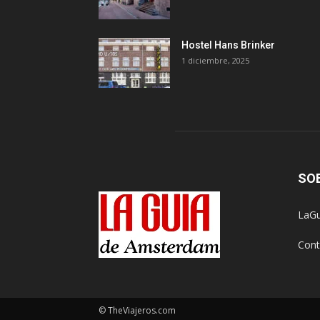
Hostel Hans Brinker
1 diciembre, 2025
SO
LaGu
Cont
© TheViajeros.com