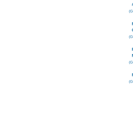
(
(
(
(