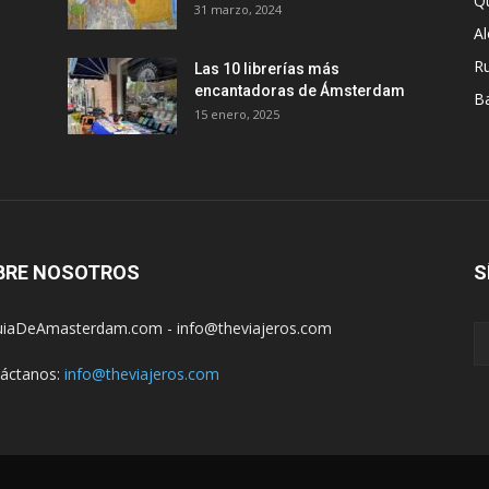
Q
31 marzo, 2024
A
R
Las 10 librerías más
encantadoras de Ámsterdam
B
15 enero, 2025
BRE NOSOTROS
S
iaDeAmasterdam.com - info@theviajeros.com
áctanos:
info@theviajeros.com