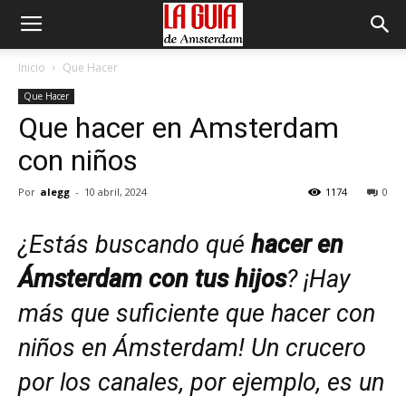
Inicio
Que Hacer
Que Hacer
Que hacer en Amsterdam
con niños
Por
alegg
-
10 abril, 2024
1174
0
¿Estás buscando qué
hacer en
Ámsterdam con tus hijos
? ¡Hay
más que suficiente que hacer con
niños en Ámsterdam! Un crucero
por los canales, por ejemplo, es un