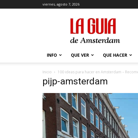
viernes, agosto 7, 2026
La
Guía
de
Amsterdam
INFO
QUE VER
QUE HACER
Inicio
100 ideas para hacer en Amsterdam – Recom
pijp-amsterdam