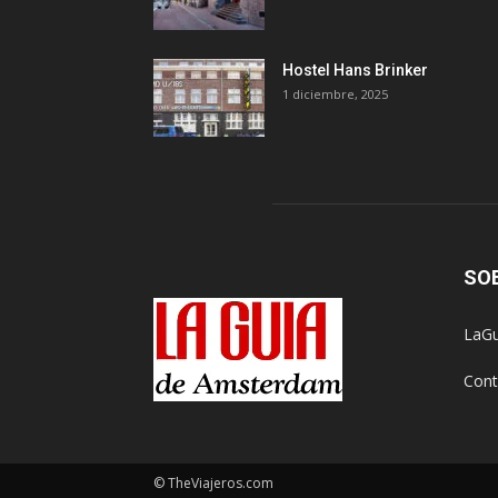
Hostel Hans Brinker
1 diciembre, 2025
SO
LaGu
Cont
© TheViajeros.com