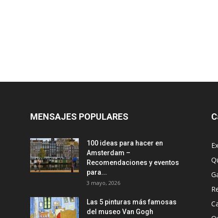
MENSAJES POPULARES
C
100 ideas para hacer en
Ex
Amsterdam –
Q
Recomendaciones y eventos
para...
G
3 mayo, 2026
R
Las 5 pinturas más famosas
Ca
del museo Van Gogh