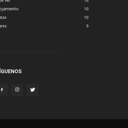
ue ver
16
lojamiento
10
utas
10
ares
9
ÍGUENOS