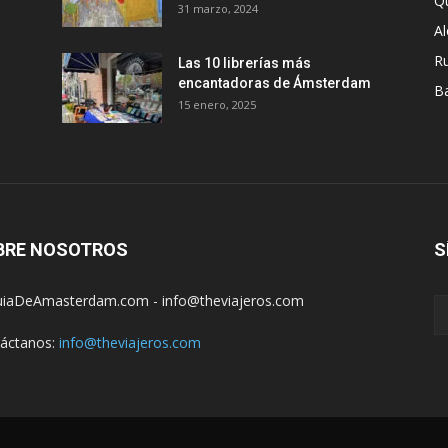
Q
31 marzo, 2024
A
R
Las 10 librerías más
encantadoras de Ámsterdam
B
15 enero, 2025
BRE NOSOTROS
S
iaDeAmasterdam.com - info@theviajeros.com
áctanos:
info@theviajeros.com