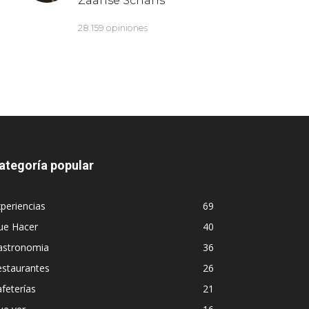
ategoría popular
periencias
69
ue Hacer
40
astronomia
36
estaurantes
26
feterías
21