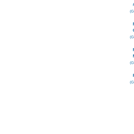
(
(
(
(