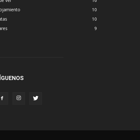
ue ver
16
lojamiento
10
utas
10
ares
9
ÍGUENOS