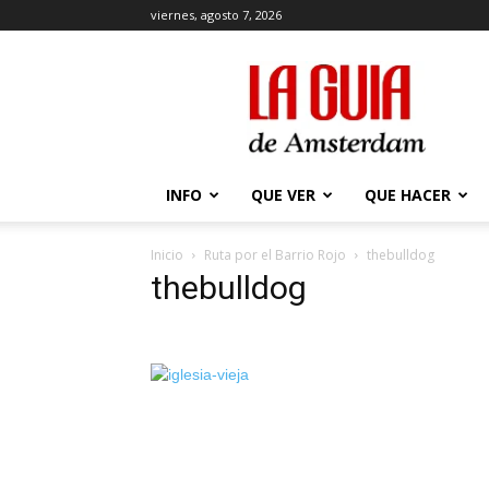
viernes, agosto 7, 2026
La
Guía
de
Amsterdam
INFO
QUE VER
QUE HACER
Inicio
Ruta por el Barrio Rojo
thebulldog
thebulldog