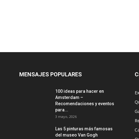
MENSAJES POPULARES
C
100 ideas para hacer en
Ex
Amsterdam –
Q
Recomendaciones y eventos
para...
G
3 mayo, 2026
R
Las 5 pinturas más famosas
Ca
del museo Van Gogh