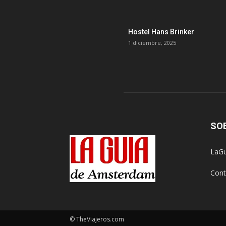
Hostel Hans Brinker
1 diciembre, 2025
SO
LaGu
Cont
© TheViajeros.com