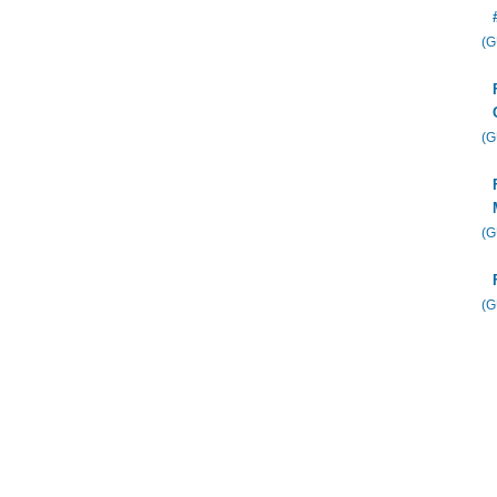
(
(
(
(