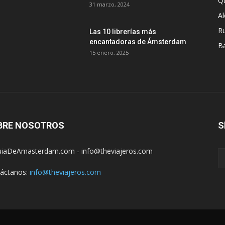
Q
31 marzo, 2024
A
R
Las 10 librerías más
encantadoras de Ámsterdam
B
15 enero, 2025
BRE NOSOTROS
S
iaDeAmasterdam.com - info@theviajeros.com
áctanos:
info@theviajeros.com