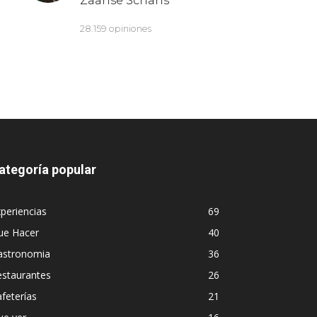
ategoría popular
periencias
69
ue Hacer
40
astronomia
36
estaurantes
26
feterías
21