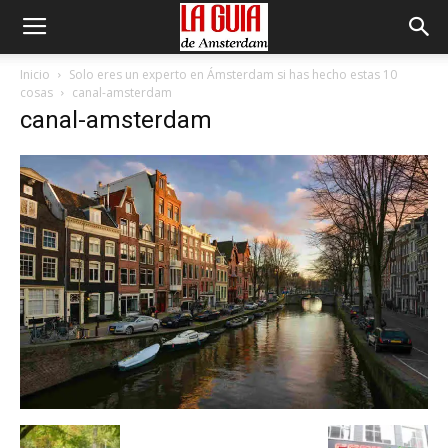
Inicio
Solo eres un experto en Ámsterdam si has hecho estas 10
cosas
canal-amsterdam
canal-amsterdam