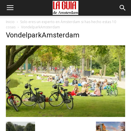
Inicio
Solo eres un experto en Ámsterdam si has hecho estas 10
cosas
VondelparkAmsterdam
VondelparkAmsterdam