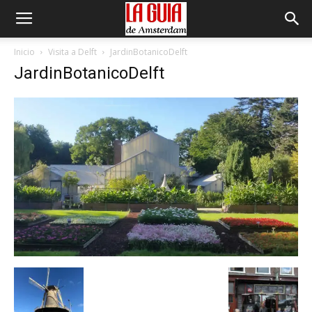
Inicio
Visita a Delft
JardinBotanicoDelft
JardinBotanicoDelft