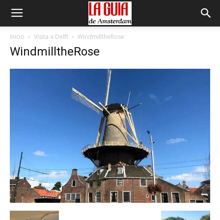
Inicio
Visita a Delft
WindmilltheRose
WindmilltheRose