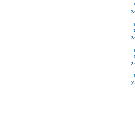
(
(
(
(