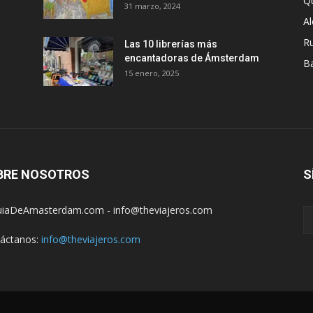
Q
31 marzo, 2024
A
R
Las 10 librerías más
encantadoras de Ámsterdam
B
15 enero, 2025
BRE NOSOTROS
S
iaDeAmasterdam.com - info@theviajeros.com
áctanos:
info@theviajeros.com