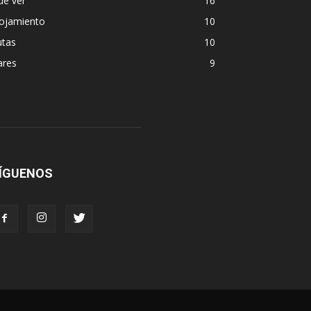
ue ver
16
lojamiento
10
utas
10
ares
9
ÍGUENOS