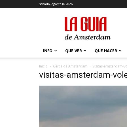
sábado, agosto 8, 2026
La
Guía
de
Amsterdam
INFO
QUE VER
QUE HACER
Inicio
Cerca de Amsterdam
visitas-amsterdam-
visitas-amsterdam-vo