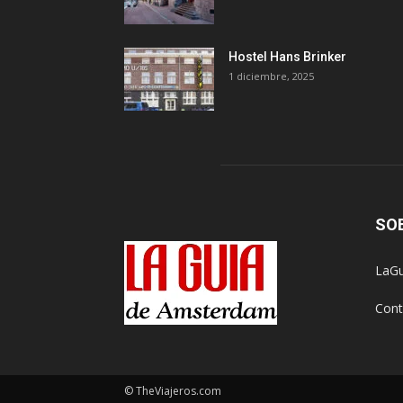
Hostel Hans Brinker
1 diciembre, 2025
SO
LaGu
Cont
© TheViajeros.com