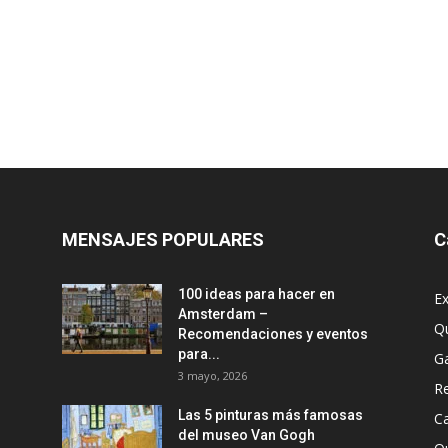
MENSAJES POPULARES
C
100 ideas para hacer en
Ex
Amsterdam –
Q
Recomendaciones y eventos
para...
G
3 mayo, 2026
R
Las 5 pinturas más famosas
Ca
del museo Van Gogh