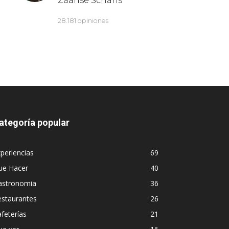
ategoría popular
periencias
69
ue Hacer
40
astronomia
36
estaurantes
26
feterías
21