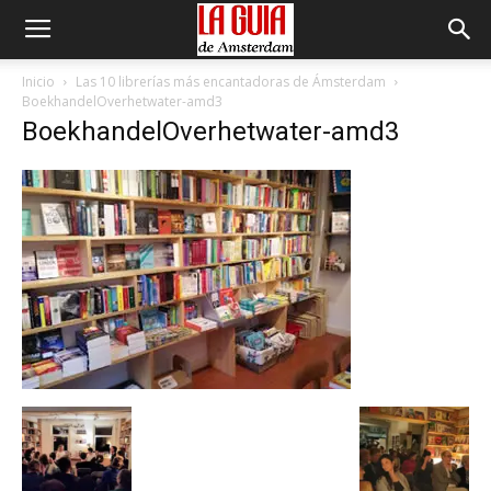
Inicio
Las 10 librerías más encantadoras de Ámsterdam
BoekhandelOverhetwater-amd3
BoekhandelOverhetwater-amd3