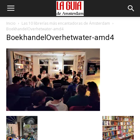
Inicio
Las 10 librerías más encantadoras de Ámsterdam
BoekhandelOverhetwater-amd4
BoekhandelOverhetwater-amd4