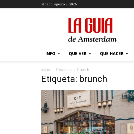
sábado, agosto 8, 2026
La
Guía
de
Amsterdam
INFO
QUE VER
QUE HACER
Inicio
Etiquetas
Brunch
Etiqueta: brunch