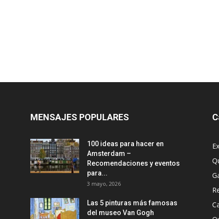
MENSAJES POPULARES
C
100 ideas para hacer en
Ex
Amsterdam –
Q
Recomendaciones y eventos
para...
G
3 mayo, 2026
R
Las 5 pinturas más famosas
Ca
del museo Van Gogh