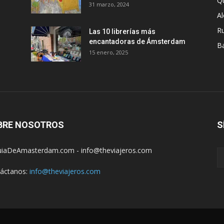
Q
31 marzo, 2024
A
R
Las 10 librerías más
encantadoras de Ámsterdam
B
15 enero, 2025
BRE NOSOTROS
S
iaDeAmasterdam.com - info@theviajeros.com
áctanos:
info@theviajeros.com