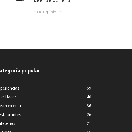
ategoría popular
periencias
69
ue Hacer
40
astronomia
36
estaurantes
26
feterías
21