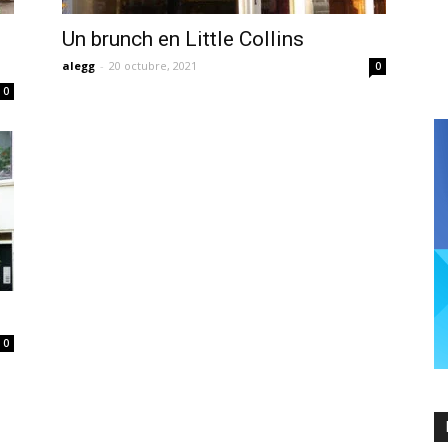
Un brunch en Little Collins
alegg
-
20 octubre, 2021
0
0
0