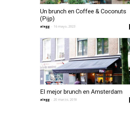
Un brunch en Coffee & Coconuts
(Pijp)
alegg
-
16 mayo, 2023
El mejor brunch en Amsterdam
alegg
-
20 marzo, 2018