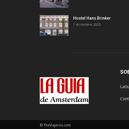
Hostel Hans Brinker
1 diciembre, 2025
SO
LaGu
Cont
© TheViajeros.com