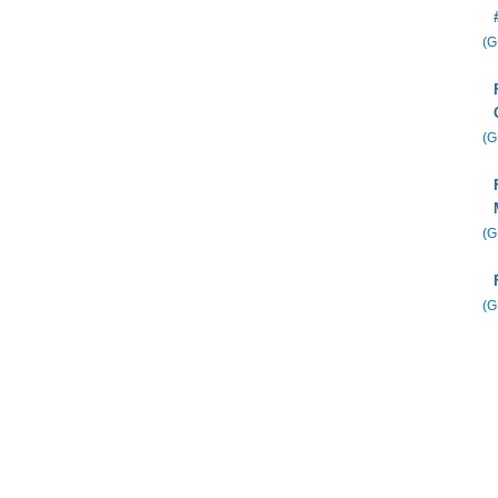
(
(
(
(