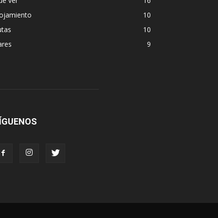
ue ver
16
lojamiento
10
utas
10
ares
9
ÍGUENOS