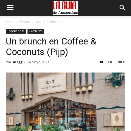
Inicio
Experiencias
Cafeterías
Experiencias
Cafeterías
Un brunch en Coffee &
Coconuts (Pijp)
Por
alegg
-
16 mayo, 2023
1308
0